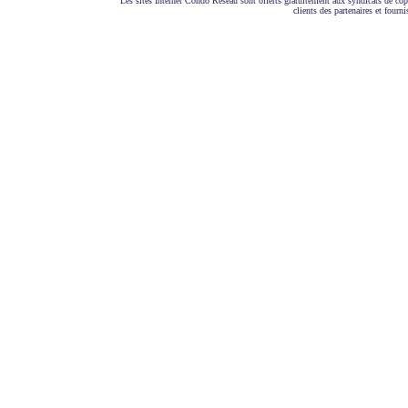
Les sites Internet Condo Réseau sont offerts gratuitement aux syndicats de co
clients des partenaires et fourni