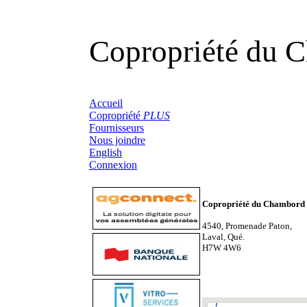
Copropriété du 
Accueil
Copropriété
PLUS
Fournisseurs
Nous joindre
English
Connexion
Copropriété du Chambord
4540, Promenade Paton,
Laval, Qué.
H7W 4W6