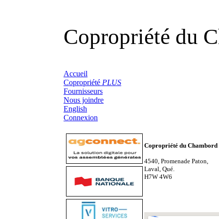
Copropriété du 
Accueil
Copropriété
PLUS
Fournisseurs
Nous joindre
English
Connexion
Copropriété du Chambord
4540, Promenade Paton,
Laval, Qué.
H7W 4W6